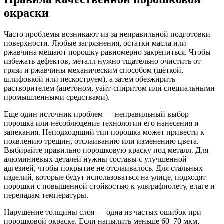
окраски
Часто проблемы возникают из-за неправильной подготовки
поверхности. Любые загрязнения, остатки масла или
ржавчина мешают порошку равномерно закрепиться. Чтобы
избежать дефектов, металл нужно тщательно очистить от
грязи и ржавчины механическим способом (щёткой,
шлифовкой или пескоструем), а затем обезжирить
растворителем (ацетоном, уайт-спиритом или специальными
промышленными средствами).
Еще один источник проблем — неправильный выбор
порошка или несоблюдение технологии его нанесения и
запекания. Неподходящий тип порошка может привести к
появлению трещин, отслаиванию или изменению цвета.
Выбирайте правильно порошковую краску под металл. Для
алюминиевых деталей нужны составы с улучшенной
адгезией, чтобы покрытие не отслаивалось. Для стальных
изделий, которые будут использоваться на улице, подходят
порошки с повышенной стойкостью к ультрафиолету, влаге и
перепадам температуры.
Нарушение толщины слоя — одна из частых ошибок при
порошковой окраске. Если напылить меньше 60–70 мкм,