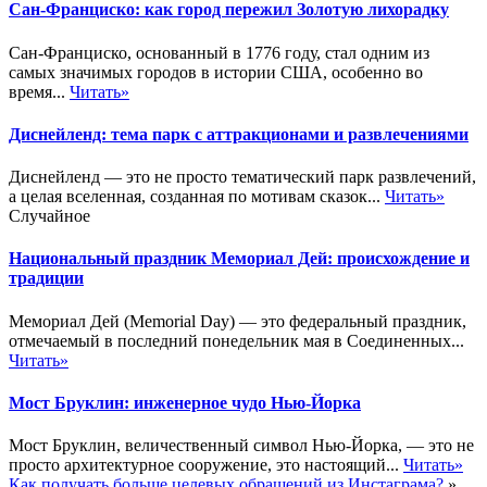
Сан-Франциско: как город пережил Золотую лихорадку
Сан-Франциско, основанный в 1776 году, стал одним из
самых значимых городов в истории США, особенно во
время...
Читать»
Диснейленд: тема парк с аттракционами и развлечениями
Диснейленд — это не просто тематический парк развлечений,
а целая вселенная, созданная по мотивам сказок...
Читать»
Случайное
Национальный праздник Мемориал Дей: происхождение и
традиции
Мемориал Дей (Memorial Day) — это федеральный праздник,
отмечаемый в последний понедельник мая в Соединенных...
Читать»
Мост Бруклин: инженерное чудо Нью-Йорка
Мост Бруклин, величественный символ Нью-Йорка, — это не
просто архитектурное сооружение, это настоящий...
Читать»
Как получать больше целевых обращений из Инстаграма?
»