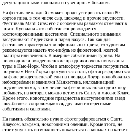
дегустационными талонами и сувенирным бокалом.
На фестивале каждый сможет продегустировать около 80
сортов пива, в том числе сыр, шоколад и прочие вкусности.
Фестиваль Mardi Gras: его с особенным размахом отмечают в
штате Луизиана -это событие сопровождается
костюмированными шествиями. Специального внимания
заслуживают Индейский и парад Бахуса. Так как для
фестиваля характерны три официальных цвета, то туристам
рекомендуется надеть что-нибудь из фиолетовой, желтой
палитры или зеленой. В америке событийный туризм. На
новогодние и рождественские праздники очень популярны
туры в Нью-Йорк. Чтобы в атмосферу торжества погрузиться,
по улицам Нью-Йорка прогуляться стоит, сфотографироваться
на фоне рождественской ели на площади Лоуэр, полюбоваться
небоскребами и зданиями Манхэттена, иллюминацией
подсвеченными, в том числе на фееричных новогодних шоу
побывать, на которых можно встретить Санту и миссис Клаус.
Кроме этого, новогодние празднества выступлениями звезд
шоу-бизнеса сопровождаются, другими интересными
событиями и салютами.
На память обязательно нужно сфотографироваться с Санта
Клаусом, эльфами, новогодними оленями. Кроме этого, не
стоит упускать возможность покататься на коньках на катке в