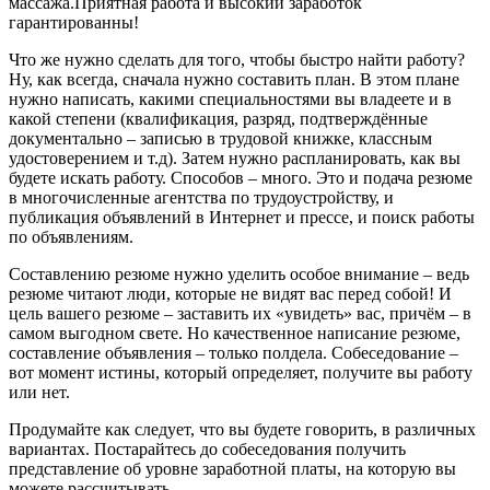
массажа.Приятная работа и высокий заработок
гарантированны!
Что же нужно сделать для того, чтобы быстро найти работу?
Ну, как всегда, сначала нужно составить план. В этом плане
нужно написать, какими специальностями вы владеете и в
какой степени (квалификация, разряд, подтверждённые
документально – записью в трудовой книжке, классным
удостоверением и т.д). Затем нужно распланировать, как вы
будете искать работу. Способов – много. Это и подача резюме
в многочисленные агентства по трудоустройству, и
публикация объявлений в Интернет и прессе, и поиск работы
по объявлениям.
Составлению резюме нужно уделить особое внимание – ведь
резюме читают люди, которые не видят вас перед собой! И
цель вашего резюме – заставить их «увидеть» вас, причём – в
самом выгодном свете. Но качественное написание резюме,
составление объявления – только полдела. Собеседование –
вот момент истины, который определяет, получите вы работу
или нет.
Продумайте как следует, что вы будете говорить, в различных
вариантах. Постарайтесь до собеседования получить
представление об уровне заработной платы, на которую вы
можете рассчитывать.