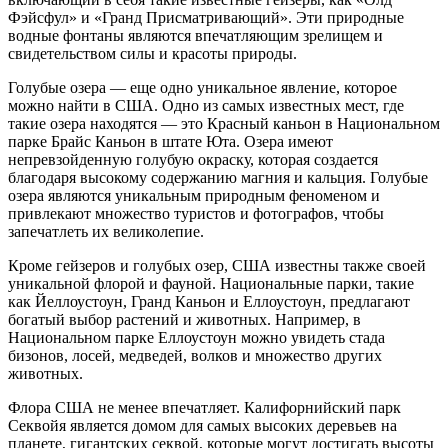
Фэйсфул» и «Гранд Присматривающий». Эти природные
водные фонтаны являются впечатляющим зрелищем и
свидетельством силы и красоты природы.
Голубые озера — еще одно уникальное явление, которое
можно найти в США. Одно из самых известных мест, где
такие озера находятся — это Красный каньон в Национальном
парке Брайс Каньон в штате Юта. Озера имеют
непревзойденную голубую окраску, которая создается
благодаря высокому содержанию магния и кальция. Голубые
озера являются уникальным природным феноменом и
привлекают множество туристов и фотографов, чтобы
запечатлеть их великолепие.
Кроме гейзеров и голубых озер, США известны также своей
уникальной флорой и фауной. Национальные парки, такие
как Йеллоустоун, Гранд Каньон и Еллоустоун, предлагают
богатый выбор растений и животных. Например, в
Национальном парке Еллоустоун можно увидеть стада
бизонов, лосей, медведей, волков и множество других
животных.
Флора США не менее впечатляет. Калифорнийский парк
Секвойя является домом для самых высоких деревьев на
планете, гигантских секвой, которые могут достигать высоты