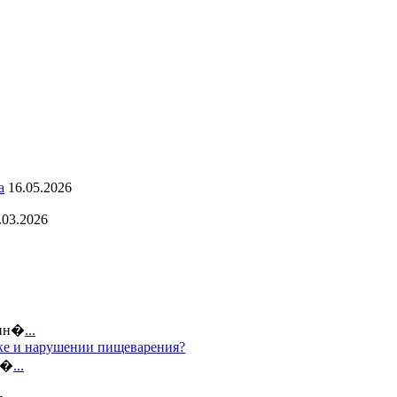
а
16.05.2026
.03.2026
 ин�
...
дке и нарушении пищеварения?
е�
...