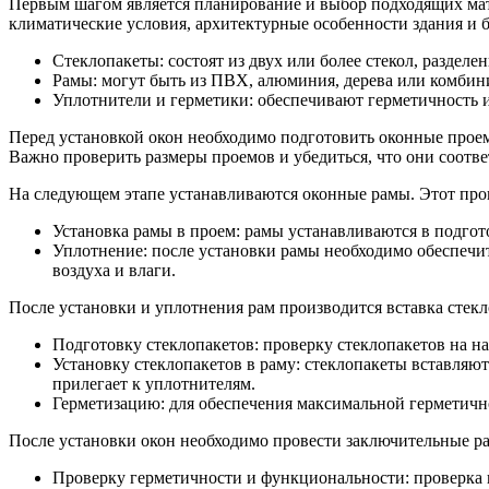
Первым шагом является планирование и выбор подходящих мате
климатические условия, архитектурные особенности здания и 
Стеклопакеты: состоят из двух или более стекол, раздел
Рамы: могут быть из ПВХ, алюминия, дерева или комбин
Уплотнители и герметики: обеспечивают герметичность 
Перед установкой окон необходимо подготовить оконные проемы
Важно проверить размеры проемов и убедиться, что они соотв
На следующем этапе устанавливаются оконные рамы. Этот проц
Установка рамы в проем: рамы устанавливаются в подго
Уплотнение: после установки рамы необходимо обеспечи
воздуха и влаги.
После установки и уплотнения рам производится вставка стекл
Подготовку стеклопакетов: проверку стеклопакетов на н
Установку стеклопакетов в раму: стеклопакеты вставляю
прилегает к уплотнителям.
Герметизацию: для обеспечения максимальной герметичн
После установки окон необходимо провести заключительные р
Проверку герметичности и функциональности: проверка вс