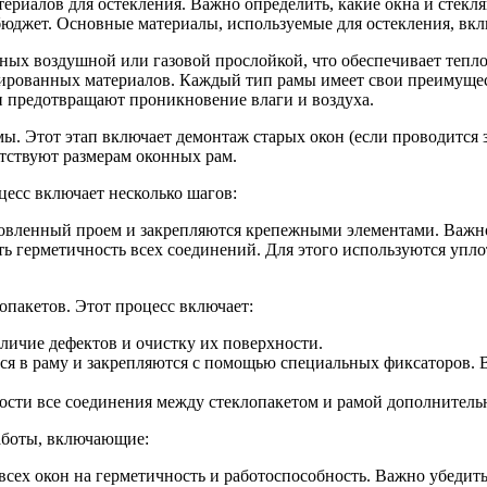
риалов для остекления. Важно определить, какие окна и стекля
бюджет. Основные материалы, используемые для остекления, вк
енных воздушной или газовой прослойкой, что обеспечивает тепло
ированных материалов. Каждый тип рамы имеет свои преимущес
и предотвращают проникновение влаги и воздуха.
. Этот этап включает демонтаж старых окон (если проводится з
етствуют размерам оконных рам.
есс включает несколько шагов:
товленный проем и закрепляются крепежными элементами. Важно
ть герметичность всех соединений. Для этого используются уп
опакетов. Этот процесс включает:
аличие дефектов и очистку их поверхности.
тся в раму и закрепляются с помощью специальных фиксаторов. В
ости все соединения между стеклопакетом и рамой дополнитель
аботы, включающие:
ех окон на герметичность и работоспособность. Важно убедитьс