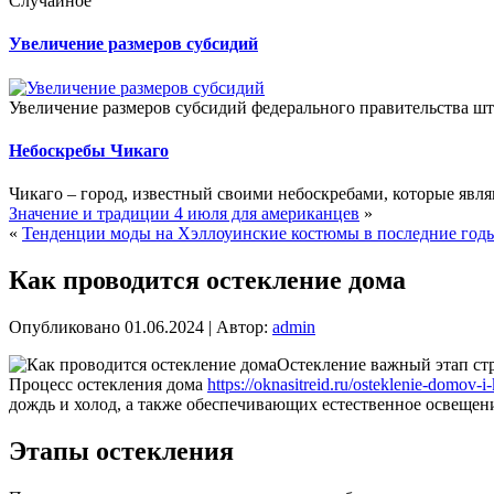
Случайное
Увеличение размеров субсидий
Увеличение размеров субсидий федерального правительства шт
Небоскребы Чикаго
Чикаго – город, известный своими небоскребами, которые явля
Значение и традиции 4 июля для американцев
»
«
Тенденции моды на Хэллоуинские костюмы в последние год
Как проводится остекление дома
Опубликовано
01.06.2024
|
Автор:
admin
Остекление важный этап стр
Процесс остекления дома
https://oknasitreid.ru/osteklenie-domov-i-
дождь и холод, а также обеспечивающих естественное освещен
Этапы остекления