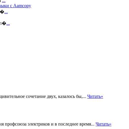
я
...
авыки с Aamcopy
н�
...
оп�
...
ивительное сочетание двух, казалось бы,...
Читать»
я профсоюза электриков и в последнее время...
Читать»