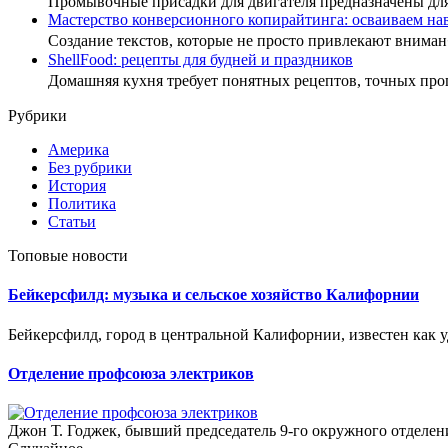
Промывочные присадки для двигателя предназначены дл
Мастерство конверсионного копирайтинга: осваиваем н
Создание текстов, которые не просто привлекают внима
ShellFood: рецепты для будней и праздников
Домашняя кухня требует понятных рецептов, точных пр
Рубрики
Америка
Без рубрики
История
Политика
Статьи
Топовые новости
Бейкерсфилд: музыка и сельское хозяйство Калифорнии
Бейкерсфилд, город в центральной Калифорнии, известен как уд
Отделение профсоюза электриков
Джон Т. Годжек, бывший председатель 9-го окружного отделени