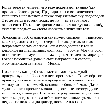
Когда человек умирает, его тело покрывают тканью (как
правило, белого цвета). Предварительно все конечности
усопшего выпрямляют, а также подвязывают ему подбородок.
Это делается в эстетических целях — из-за трупного
окоченения. По той же причине на живот кладут какой-нибудь
тяжелый предмет — чтобы избежать выгибания тела.
Захоронить гроб стараются как можно быстрее — чаще всего
казахи делают это в день смерти. Предварительно тело
покрывают белым саваном. Затем гроб доставляется на
кладбище на специальных носилках — тобуте. Могилу роют
исключительно мужчины — женщинам это делать запрещено.
Голова покойника должна быть направлена в сторону
мусульманской святыни — Мекки.
После того, как гроб помещается в могилу, каждый
присутствующий бросает в нее горсть земли. Таким образом
происходит символическое прощание с усопшим. Затем
могилу засыпают землей, оставляя небольшой холм. Далее
мулла должен прочитать молитвы, которые помогут душе
усопшего достичь рая. После этого родственники умершего
человека раздают гостям небольшие денежные суммы или
недорогие подарки (например, носовые платки).