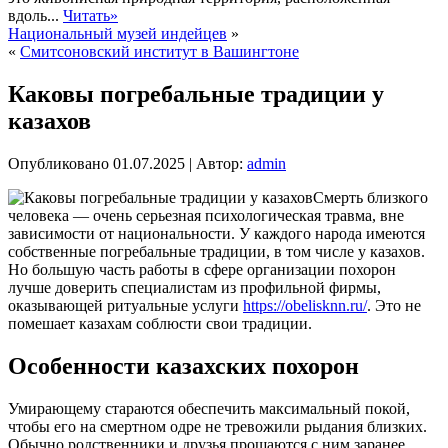
вдоль...
Читать»
Национальный музей индейцев
»
«
Смитсоновский институт в Вашингтоне
Каковы погребальные традиции у
казахов
Опубликовано
01.07.2025
|
Автор:
admin
Смерть близкого
человека — очень серьезная психологическая травма, вне
зависимости от национальности. У каждого народа имеются
собственные погребальные традиции, в том числе у казахов.
Но большую часть работы в сфере организации похорон
лучше доверить специалистам из профильной фирмы,
оказывающей ритуальные услуги
https://obelisknn.ru/
. Это не
помешает казахам соблюсти свои традиции.
Особенности казахских похорон
Умирающему стараются обеспечить максимальный покой,
чтобы его на смертном одре не тревожили рыдания близких.
Обычно родственники и друзья прощаются с ним заранее.