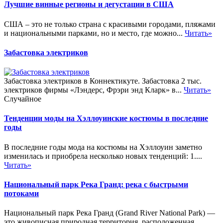
Лучшие винные регионы и дегустации в США
США – это не только страна с красивыми городами, пляжами
и национальными парками, но и место, где можно...
Читать»
Забастовка электриков
Забастовка электриков в Коннектикуте. Забастовка 2 тыс.
электриков фирмы «Лэндерс, Фрэри энд Кларк» в...
Читать»
Случайное
Тенденции моды на Хэллоуинские костюмы в последние
годы
В последние годы мода на костюмы на Хэллоуин заметно
изменилась и приобрела несколько новых тенденций: 1....
Читать»
Национальный парк Река Гранд: река с быстрыми
потоками
Национальный парк Река Гранд (Grand River National Park) —
это живописная природная территория, расположенная