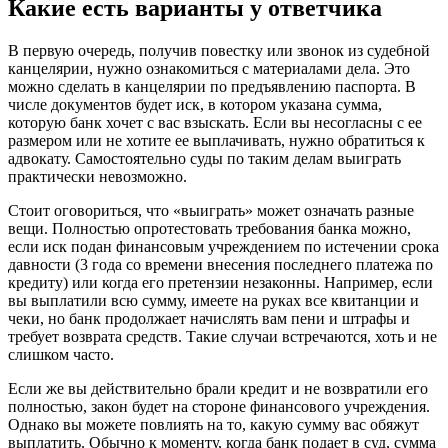
Какие есть варианты у ответчика
В первую очередь, получив повестку или звонок из судебной
канцелярии, нужно ознакомиться с материалами дела. Это
можно сделать в канцелярии по предъявлению паспорта. В
числе документов будет иск, в котором указана сумма,
которую банк хочет с вас взыскать. Если вы несогласны с ее
размером или не хотите ее выплачивать, нужно обратиться к
адвокату. Самостоятельно суды по таким делам выиграть
практически невозможно.
Стоит оговориться, что «выиграть» может означать разные
вещи. Полностью опротестовать требования банка можно,
если иск подан финансовым учреждением по истечении срока
давности (3 года со времени внесения последнего платежа по
кредиту) или когда его претензии незаконны. Например, если
вы выплатили всю сумму, имеете на руках все квитанции и
чеки, но банк продолжает начислять вам пени и штрафы и
требует возврата средств. Такие случаи встречаются, хоть и не
слишком часто.
Если же вы действительно брали кредит и не возвратили его
полностью, закон будет на стороне финансового учреждения.
Однако вы можете повлиять на то, какую сумму вас обяжут
выплатить. Обычно к моменту, когда банк подает в суд, сумма