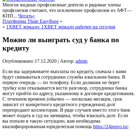
Многие видные профсоюзные деятели и рядовые члены
профсоюзов считают, что исключение профсоюзов из АФТ—
КПП...
Читать»
Платформа Thule EasyBase
»
«
1XBET зеркало: 1XBET зеркало рабочее на сегодня
Можно ли выиграть суд у банка по
кредиту
Опубликовано
17.12.2020
|
Автор:
admin
Если вы задерживаете выплаты по кредиту, сначала с вами
будут связываться сотрудники службы взыскания банка. В
первую очередь — по телефону. Если должник не берет
трубку или отказывается вести разговор, сотрудники банка
могут прийти по адресу, указанному в договоре кредитования.
С течением времени (обычно — несколько месяцев, срок
зависит от конкретного кредитного учреждения) долг
перепродают коллекторам.
В ряде случаев вместо этого банк
может подать в суд на заемщика, чтобы взыскать долг. Если
вы попали в такую ситуацию, вам необходима
квалифицированная юридическая помощь
https://24pravo.ru/
.