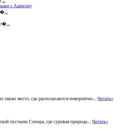
я
...
авыки с Aamcopy
н�
...
оп�
...
о также место, где располагаются невероятно...
Читать»
ской пустыни Сонора, где суровая природа...
Читать»