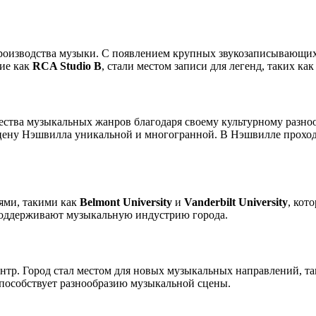
роизводства музыки. С появлением крупных звукозаписывающих
кие как
RCA Studio B
, стали местом записи для легенд, таких к
ества музыкальных жанров благодаря своему культурному разно
сцену Нэшвилла уникальной и многогранной. В Нэшвилле прохо
ями, такими как
Belmont University
и
Vanderbilt University
, кот
поддерживают музыкальную индустрию города.
тр. Город стал местом для новых музыкальных направлений, та
способствует разнообразию музыкальной сцены.