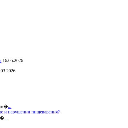
а
16.05.2026
.03.2026
 ин�
...
дке и нарушении пищеварения?
е�
...