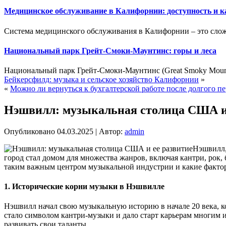
Медицинское обслуживание в Калифорнии: доступность и к
Система медицинского обслуживания в Калифорнии – это сложн
Национальный парк Грейт-Смоки-Маунтинс: горы и леса
Национальный парк Грейт-Смоки-Маунтинс (Great Smoky Mounta
Бейкерсфилд: музыка и сельское хозяйство Калифорнии
»
«
Можно ли вернуться к бухгалтерской работе после долгого 
Нэшвилл: музыкальная столица США и 
Опубликовано
04.03.2025
|
Автор:
admin
Нэшвилл,
город стал домом для множества жанров, включая кантри, рок,
таким важным центром музыкальной индустрии и какие фактор
1.
Исторические корни музыки в Нэшвилле
Нэшвилл начал свою музыкальную историю в начале 20 века, ко
стало символом кантри-музыки и дало старт карьерам многим
развивать свои таланты.