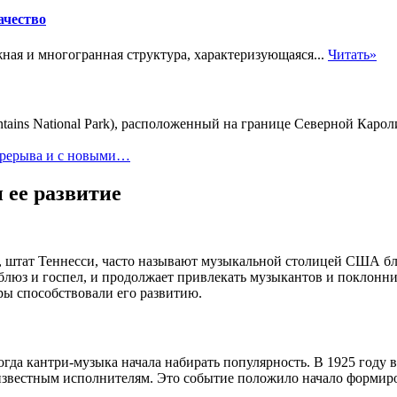
ачество
ая и многогранная структура, характеризующаяся...
Читать»
ins National Park), расположенный на границе Северной Карол
перерыва и с новыми…
ее развитие
 штат Теннесси, часто называют музыкальной столицей США бла
 блюз и госпел, и продолжает привлекать музыкантов и поклонни
ы способствовали его развитию.
гда кантри-музыка начала набирать популярность. В 1925 году 
 известным исполнителям. Это событие положило начало формир