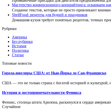
Промывочные присадки для двигателя предназначены дл
Мастерство конверсионного копирайтинга: осваиваем н
Создание текстов, которые не просто привлекают внима
ShellFood: рецепты для будней и праздников
Домашняя кухня требует понятных рецептов, точных пр
Рубрики
Америка
Без рубрики
История
Политика
Статьи
Топовые новости
Города-ювелиры США: от Нью-Йорка до Сан-Франциско
США — это не только страна с богатой историей и культурой, н
История и достопримечательности Феникса
Феникс, столица штата Аризона, раскинулся в сердце американ
Случайное