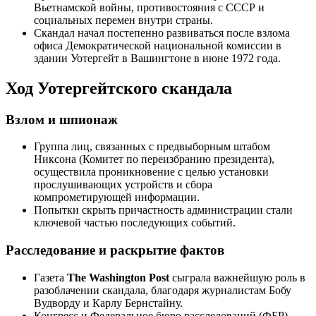
Вьетнамской войны, противостояния с СССР и
социальных перемен внутри страны.
Скандал начал постепенно развиваться после взлома
офиса Демократической национальной комиссии в
здании Уотергейт в Вашингтоне в июне 1972 года.
Ход Уотергейтского скандала
Взлом и шпионаж
Группа лиц, связанных с предвыборным штабом
Никсона (Комитет по переизбранию президента),
осуществила проникновение с целью установки
прослушивающих устройств и сбора
компрометирующей информации.
Попытки скрыть причастность администрации стали
ключевой частью последующих событий.
Расследование и раскрытие фактов
Газета
The Washington Post
сыграла важнейшую роль в
разоблачении скандала, благодаря журналистам Бобу
Вудворду и Карлу Бернстайну.
Конгресс и Федеральное бюро расследований (ФБР)