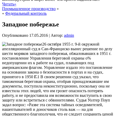
Читать»
Промышленное производство
»
«
Федеральный контроль
Западное побережье
Опубликовано
17.05.2016
|
Автор:
admin
26 октября 1955 г. 9-й окружной
апелляционный суд в Сан-Франциско вынес решение по делу
шести моряков западного побережья, обжаловавших в 1951 г.
постановление Управления береговой охраны о%
недопущении их к работе на судах, плавающих под
американским флагом. Управление издало это постановление
на основании закона о безопасности в портах и на судах,
принятого в 1950
Г.
1 В своем решении
суд указал, что
таможенная береговая охрана, отобрав принадлежавшие им
документы, поступила неконституционно, поскольку она не
известила этих людей, что им грозит опасность потерять
работу, и не предоставила им возможности выступить в свою
защиту или встретиться с обвинителями. Судья Уолтер Поуп
задал вопрос: «Разве эта система тайных осведомителей,
нашептывателей и доносчиков столь важ — на для
общественного благополучия, что ее следует сохранить ценой