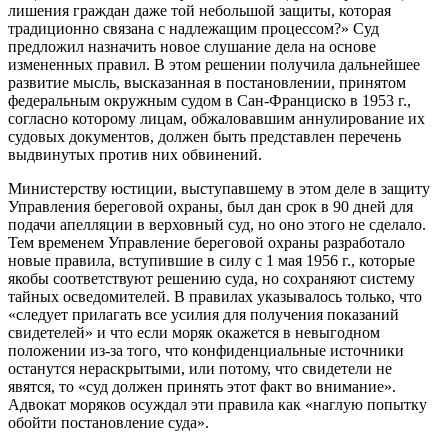
лишения граждан даже той небольшой защиты, которая
традиционно связана с надлежащим процессом?» Суд
предложил назначить новое слушание дела на основе
измененных правил. В этом решении получила дальнейшее
развитие мысль, высказанная в постановлении, принятом
федеральным окружным судом в Сан-Франциско в 1953 г.,
согласно которому лицам, обжаловавшим аннулирование их
судовых документов, должен быть представлен перечень
выдвинутых против них обвинений.
Министерству юстиции, выступавшему в этом деле в защиту
Управления береговой охраны, был дан срок в 90 дней для
подачи апелляции в верховный суд, но оно этого не сделало.
Тем временем Управление береговой охраны разработало
новые правила, вступившие в силу с 1 мая 1956 г., которые
якобы соответствуют решению суда, но сохраняют систему
тайных осведомителей. В правилах указывалось только, что
«следует прилагать все усилия для получения показаний
свидетелей» и что если моряк окажется в невыгодном
положении из-за того, что конфиденциальные источники
останутся нераскрытыми, или потому, что свидетели не
явятся, то «суд должен принять этот факт во внимание».
Адвокат моряков осуждал эти правила как «наглую попытку
обойти постановление суда».