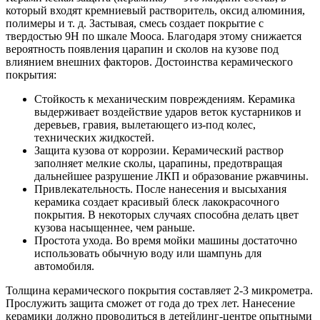
который входят кремниевый растворитель, оксид алюминия,
полимеры и т. д. Застывая, смесь создает покрытие с
твердостью 9H по шкале Мооса. Благодаря этому снижается
вероятность появления царапин и сколов на кузове под
влиянием внешних факторов. Достоинства керамического
покрытия:
Стойкость к механическим повреждениям. Керамика
выдерживает воздействие ударов веток кустарников и
деревьев, гравия, вылетающего из-под колес,
технических жидкостей.
Защита кузова от коррозии. Керамический раствор
заполняет мелкие сколы, царапины, предотвращая
дальнейшее разрушение ЛКП и образование ржавчины.
Привлекательность. После нанесения и высыхания
керамика создает красивый блеск лакокрасочного
покрытия. В некоторых случаях способна делать цвет
кузова насыщеннее, чем раньше.
Простота ухода. Во время мойки машины достаточно
использовать обычную воду или шампунь для
автомобиля.
Толщина керамического покрытия составляет 2-3 микрометра.
Прослужить защита сможет от года до трех лет. Нанесение
керамики должно проводиться в детейлинг-центре опытными