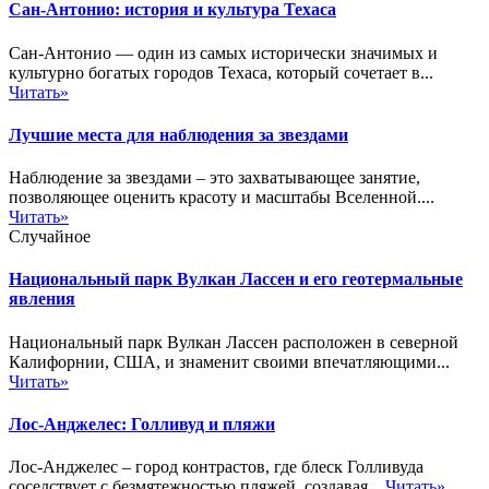
Сан-Антонио: история и культура Техаса
Сан-Антонио — один из самых исторически значимых и
культурно богатых городов Техаса, который сочетает в...
Читать»
Лучшие места для наблюдения за звездами
Наблюдение за звездами – это захватывающее занятие,
позволяющее оценить красоту и масштабы Вселенной....
Читать»
Случайное
Национальный парк Вулкан Лассен и его геотермальные
явления
Национальный парк Вулкан Лассен расположен в северной
Калифорнии, США, и знаменит своими впечатляющими...
Читать»
Лос-Анджелес: Голливуд и пляжи
Лос-Анджелес – город контрастов, где блеск Голливуда
соседствует с безмятежностью пляжей, создавая...
Читать»