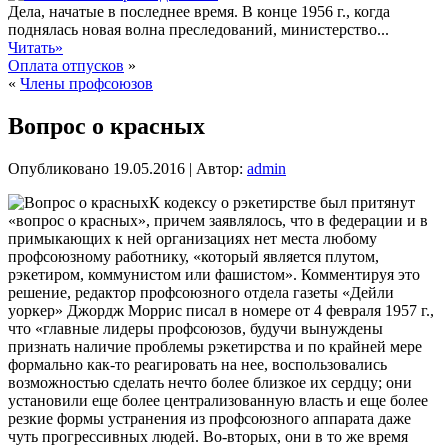
Дела, начатые в последнее время. В конце 1956 г., когда
поднялась новая волна преследований, министерство...
Читать»
Оплата отпусков
»
«
Члены профсоюзов
Вопрос о красных
Опубликовано
19.05.2016
|
Автор:
admin
К кодексу о рэкетирстве был притянут
«вопрос о красных», причем заявлялось, что в федерации и в
примыкающих к ней организациях нет места любому
профсоюзному работнику, «который является плутом,
рэкетиром, коммунистом или фашистом». Комментируя это
решение, редактор профсоюзного отдела газеты «Дейли
уоркер» Джордж Моррис писал в номере от 4 февраля 1957 г.,
что «главные лидеры профсоюзов, будучи вынуждены
признать наличие проблемы рэкетирства и по крайней мере
формально как-то реагировать на нее, воспользовались
возможностью сделать нечто более близкое их сердцу; они
установили еще более централизованную власть и еще более
резкие формы устранения из профсоюзного аппарата даже
чуть прогрессивных людей. Во-вторых, они в то же время