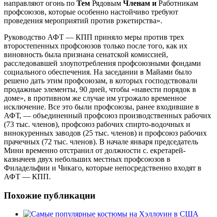
направляют огонь по
Тем
Рядовым
Членам и
Работникам
профсоюзов, которые особенно настойчиво требуют
проведения мероприятий против рэкетирства».
Руководство АФТ — КПП приняло меры против трех
второстепенных профсоюзов только после того, как их
виновность была признана сенатской комиссией,
расследовавшей злоупотребления профсоюзными фондами
социального обеспечения. На заседании в Майами было
решено дать этим профсоюзам, в которых господствовали
продажные элементы, 90 дней, чтобы «навести порядок в
доме», в противном же случае им угрожало временное
исключение. Все это были профсоюзы, ранее входившие в
АФТ, — объединенный профсоюз производственных рабочих
(73 тыс. членов), профсоюз рабочих спирто-водочных и
винокуренных заводов (25 тыс. членов) и профсоюз рабочих
прачечных (72 тыс. членов). В начале января председатель
Мини временно отстранил от должности с. екретарей-
казначеев двух небольших местных профсоюзов в
Филадельфии и Чикаго, которые непосредственно входят в
АФТ — КПП.
Похожие публикации