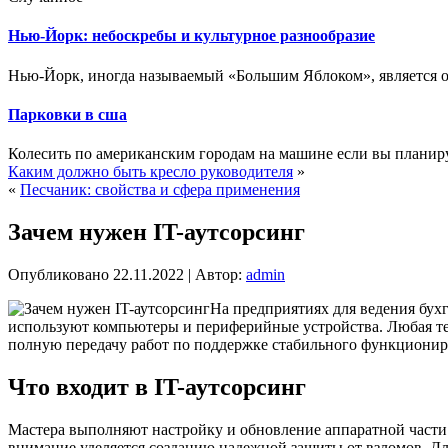
Нью-Йорк: небоскребы и культурное разнообразие
Нью-Йорк, иногда называемый «Большим Яблоком», является о
Парковки в сша
Колесить по американским городам на машине если вы планируе
Каким должно быть кресло руководителя
»
«
Песчаник: свойства и сфера применения
Зачем нужен IT-аутсорсинг
Опубликовано
22.11.2022
|
Автор:
admin
На предприятиях для ведения бух
используют компьютеры и периферийные устройства. Любая те
полную передачу работ по поддержке стабильного функциони
Что входит в IT-аутсорсинг
Мастера выполняют настройку и обновление аппаратной части
внимание уделяется созданию надежной защиты от взломов. Д