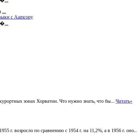
е�
...
я
...
авыки с Aamcopy
н�
...
урортных зонах Хорватии. Что нужно знать, что бы...
Читать»
г. возросло по сравнению с 1954 г. на 11,2%, а в 1956 г. оно..