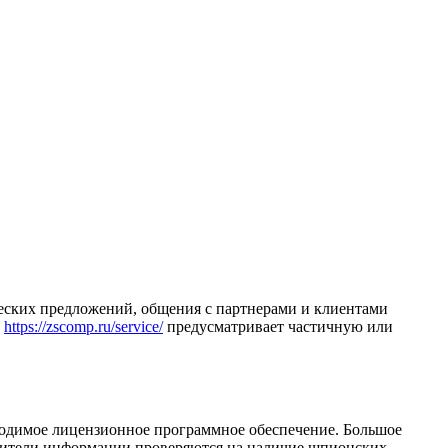
рческих предложений, общения с партнерами и клиентами
г
https://zscomp.ru/service/
предусматривает частичную или
ходимое лицензионное программное обеспечение. Большое
осители информации проверяются на наличие шпионских