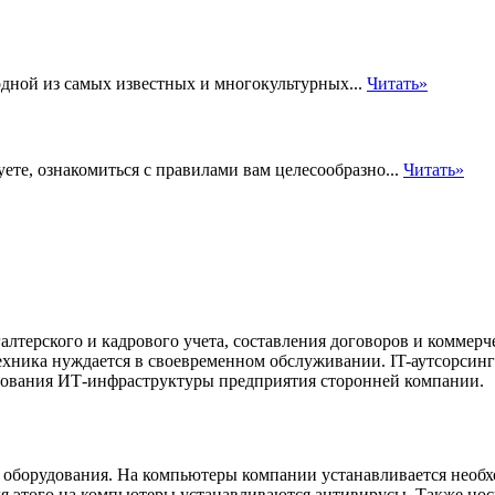
дной из самых известных и многокультурных...
Читать»
те, ознакомиться с правилами вам целесообразно...
Читать»
галтерского и кадрового учета, составления договоров и комме
хника нуждается в своевременном обслуживании. IT-аутсорсин
рования ИТ-инфраструктуры предприятия сторонней компании.
 оборудования. На компьютеры компании устанавливается необ
ля этого на компьютеры устанавливаются антивирусы. Также н