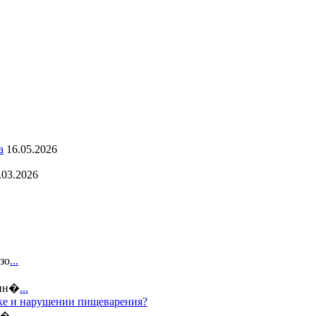
а
16.05.2026
.03.2026
зо
...
 ин�
...
дке и нарушении пищеварения?