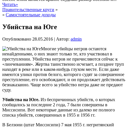
Читать»
Правительственные круги
»
«
Самостоятельные доходы
Убийства на Юге
Опубликовано
28.05.2016
|
Автор:
admin
Многие убийцы негров остаются
ненайденными, о них знают только те, кто участвовал в
преступлении. Убийства негров не причисляются сейчас к
«линчеваниям». Жертва таинственно исчезает, а позднее труп
находят в реке или в каком-нибудь глухом месте. Если даже
имеются улики против белого, которого судят за совершенное
преступление, его освобождают, и он продолжает действовать
безнаказанно. Чаще всего за убийство негра даже не предают
суду.
Убийства на Юге.
Из беспричинных убийств, о которых
сообщалось за последние 2 года, 7 были совершены в
Миссисипи. Вот некоторые данные из далеко не полного
списка убийств, совершенных в 1955 и 1956 гг.
В Белзони (штат Миссисипи) 7 мая 1955 г. негритянский