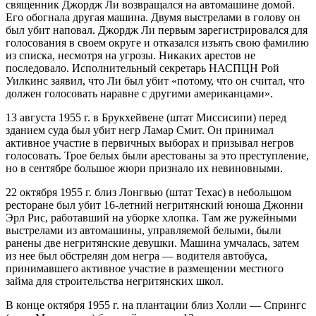
священник Джордж Ли возвращался на автомашине домой.
Его обогнала другая машина. Двумя выстрелами в голову он
был убит наповал. Джордж Ли первым зарегистрировался для
голосования в своем округе и отказался изъять свою фамилию
из списка, несмотря на угрозы. Никаких арестов не
последовало. Исполнительный секретарь НАСПЦН Рой
Уилкинс заявил, что Ли был убит «потому, что он считал, что
должен голосовать наравне с другими американцами».
13 августа 1955 г. в Брукхейвене (штат Миссисипи) перед
зданием суда был убит негр Ламар Смит. Он принимал
активное участие в первичных выборах и призывал негров
голосовать. Трое белых были арестованы за это преступление,
но в сентябре большое жюри признало их невиновными.
22 октября 1955 г. близ Лонгвью (штат Техас) в небольшом
ресторане был убит 16-летний негритянский юноша Джонни
Эрл Рис, работавший на уборке хлопка. Там же ружейными
выстрелами из автомашины, управляемой белыми, были
ранены две негритянские девушки. Машина умчалась, затем
из нее был обстрелян дом негра — водителя автобуса,
принимавшего активное участие в размещении местного
займа для строительства негритянских школ.
В конце октября 1955 г. на плантации близ Холли — Спрингс