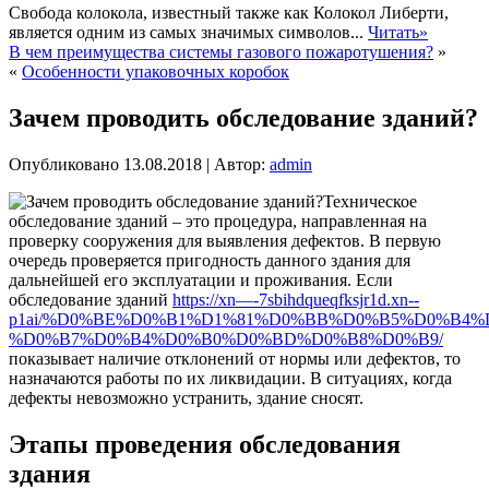
Свобода колокола, известный также как Колокол Либерти,
является одним из самых значимых символов...
Читать»
В чем преимущества системы газового пожаротушения?
»
«
Особенности упаковочных коробок
Зачем проводить обследование зданий?
Опубликовано
13.08.2018
|
Автор:
admin
Техническое
обследование зданий – это процедура, направленная на
проверку сооружения для выявления дефектов. В первую
очередь проверяется пригодность данного здания для
дальнейшей его эксплуатации и проживания. Если
обследование зданий
https://xn—-7sbihdqueqfksjr1d.xn--
p1ai/%D0%BE%D0%B1%D1%81%D0%BB%D0%B5%D0%B4
%D0%B7%D0%B4%D0%B0%D0%BD%D0%B8%D0%B9/
показывает наличие отклонений от нормы или дефектов, то
назначаются работы по их ликвидации. В ситуациях, когда
дефекты невозможно устранить, здание сносят.
Этапы проведения обследования
здания