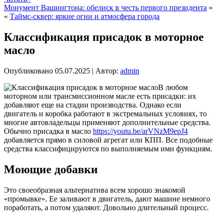
Монумент Вашингтона: обелиск в честь первого президента
»
«
Таймс-сквер: яркие огни и атмосфера города
Классификация присадок в моторное
масло
Опубликовано
05.07.2025
|
Автор:
admin
В любом
моторном или трансмиссионном масле есть присадки: их
добавляют еще на стадии производства. Однако если
двигатель и коробка работают в экстремальных условиях, то
многие автовладельцы применяют дополнительные средства.
Обычно присадка в масло
https://youtu.be/arVNzM9epJ4
добавляется прямо в силовой агрегат или КПП. Все подобные
средства классифицируются по выполняемым ими функциям.
Моющие добавки
Это своеобразная альтернатива всем хорошо знакомой
«промывке». Ее заливают в двигатель, дают машине немного
поработать, а потом удаляют. Довольно длительный процесс.