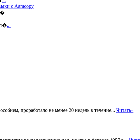
я
...
авыки с Aamcopy
н�
...
оп�
...
собием, проработало не менее 20 недель в течение...
Читать»