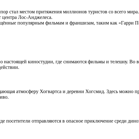
 пор стал местом притяжения миллионов туристов со всего мира.
от центра Лос-Анджелеса.
щённые популярным фильмам и франшизам, таким как «Гарри По
о настоящей киностудии, где снимаются фильмы и телешоу. Во в
действии.
здающая атмосферу Хогвартса и деревни Хогсмид. Здесь можно п
иво.
е посетители отправляются в опасное приключение среди диноз