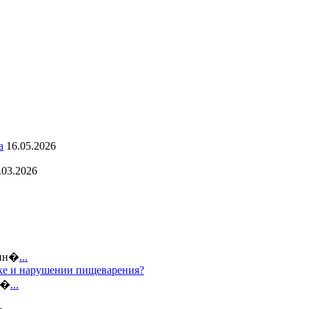
а
16.05.2026
.03.2026
 ин�
...
дке и нарушении пищеварения?
е�
...