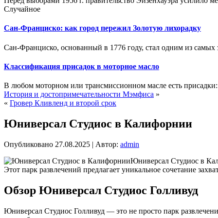
Перед выборами 1956 г. правительство Эйзенхауэра усилило ме
Случайное
Сан-Франциско: как город пережил Золотую лихорадку
Сан-Франциско, основанный в 1776 году, стал одним из самых
Классификация присадок в моторное масло
В любом моторном или трансмиссионном масле есть присадки: 
История и достопримечательности Мэмфиса
»
«
Гровер Кливленд и второй срок
Юниверсал Студиос в Калифорнии
Опубликовано
27.08.2025
|
Автор:
admin
Юниверсал Студиос в Кал
Этот парк развлечений предлагает уникальное сочетание захва
Обзор Юниверсал Студиос Голливуд
Юниверсал Студиос Голливуд — это не просто парк развлечений